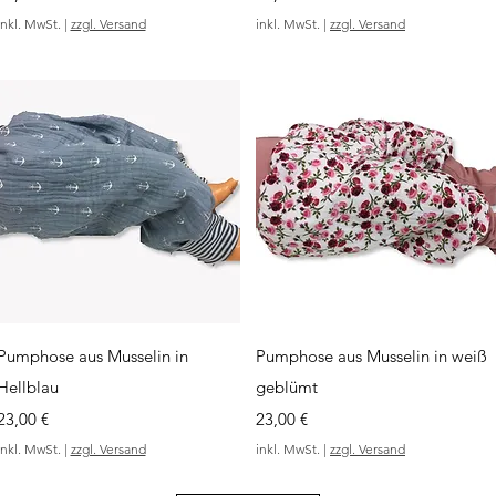
inkl. MwSt.
|
zzgl. Versand
inkl. MwSt.
|
zzgl. Versand
Schnellansicht
Schnellansicht
Pumphose aus Musselin in
Pumphose aus Musselin in weiß
Hellblau
geblümt
Preis
Preis
23,00 €
23,00 €
inkl. MwSt.
|
zzgl. Versand
inkl. MwSt.
|
zzgl. Versand