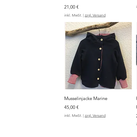
Preis
21,00 €
inkl. MwSt.
|
zzgl. Versand
Schnellansicht
Musselinjacke Marine
Preis
45,00 €
inkl. MwSt.
|
zzgl. Versand