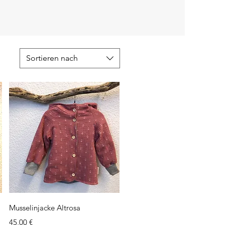
Sortieren nach
Schnellansicht
Musselinjacke Altrosa
Preis
45,00 €