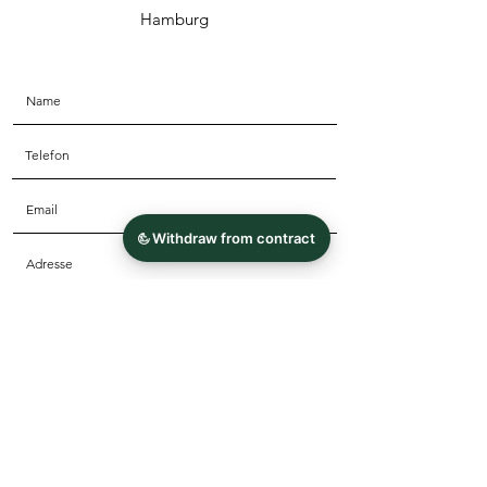
Hamburg
Wir haben Interesse an:
Sie erreichen mich am besten:
Rückruf
per Telefon
Produkten
per mail
Lieferung
Vormittags
Rücksendungen
Nachmittags
Sonstiges
Abends