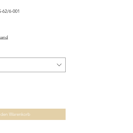
-62/6-001
rsand
 den Warenkorb