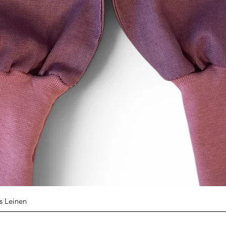
die Lieferung von Wa
und für deren Herst
oder Bestimmung du
ist oder die eindeuti
Bedürfnisse des Ver
Schnellansicht
s Leinen