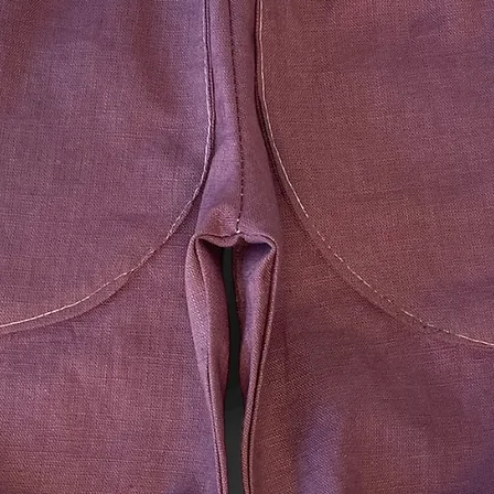
Waren wieder zurück
Nachweis erbracht h
zurückgesandt haben
frühere Zeitpunkt ist
Sie haben die Waren
spätestens binnen v
dem Sie uns über de
unterrichten, an uns
übergeben. Die Fris
vor Ablauf der Frist
Sie tragen die unmi
der Waren.
Sie müssen für eine
nur aufkommen, wenn
zur Prüfung der Besc
Funktionsweise der
Umgang mit ihnen zu
Ausnahmen vom Wid
Das Widerrufsrecht b