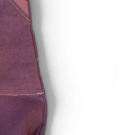
erhalten haben oder bis Sie den
aben, dass Sie die Waren
, je nachdem, welches der
.
 unverzüglich und in jedem Fall
ierzehn Tagen ab dem Tag, an
n Widerruf dieses Vertrags
 zurückzusenden oder zu
t ist gewahrt, wenn Sie die Waren
 von vierzehn Tagen absenden.
ttelbaren Kosten der Rücksendung
n etwaigen Wertverlust der Waren
 dieser Wertverlust auf einen
haffenheit, Eigenschaften und
 Waren nicht notwendigen
rückzuführen ist.
errufsrecht
esteht nicht bei Verträgen über