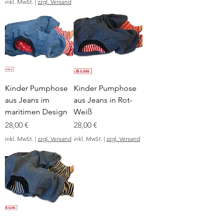
inkl. MwSt.
|
zzgl. Versand
Kinder Pumphose
Kinder Pumphose
aus Jeans im
aus Jeans in Rot-
maritimen Design
Weiß
Preis
Preis
28,00 €
28,00 €
inkl. MwSt.
|
zzgl. Versand
inkl. MwSt.
|
zzgl. Versand