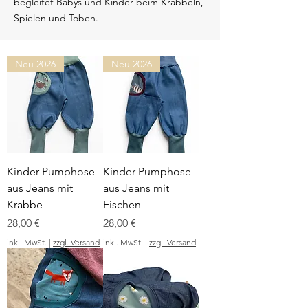
begleitet Babys und Kinder beim Krabbeln,
Spielen und Toben.
Neu 2026
Neu 2026
Kinder Pumphose
Kinder Pumphose
aus Jeans mit
aus Jeans mit
Krabbe
Fischen
Preis
Preis
28,00 €
28,00 €
inkl. MwSt.
|
zzgl. Versand
inkl. MwSt.
|
zzgl. Versand