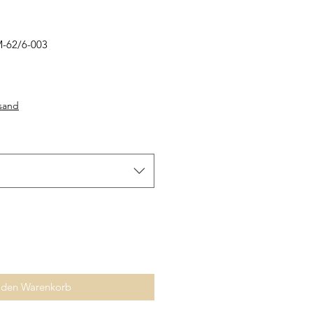
M-62/6-003
rsand
 den Warenkorb