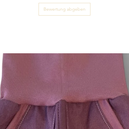
Das Widerrufsrecht b
die Lieferung von Wa
Bewertung abgeben
und für deren Herst
oder Bestimmung du
ist oder die eindeuti
Bedürfnisse des Ver