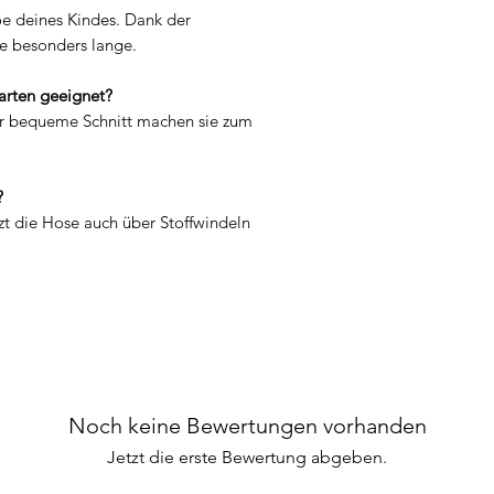
Wir können die Rück
ße deines Kindes. Dank der
Waren wieder zurück
e besonders lange.
Nachweis erbracht h
zurückgesandt haben
garten geeignet?
frühere Zeitpunkt ist
der bequeme Schnitt machen sie zum
Sie haben die Waren
spätestens binnen v
dem Sie uns über de
?
unterrichten, an uns
tzt die Hose auch über Stoffwindeln
übergeben. Die Fris
vor Ablauf der Frist
Sie tragen die unmi
der Waren.
Sie müssen für eine
nur aufkommen, wenn
zur Prüfung der Besc
Funktionsweise der
Noch keine Bewertungen vorhanden
Umgang mit ihnen zu
Jetzt die erste Bewertung abgeben.
Ausnahmen vom Wid