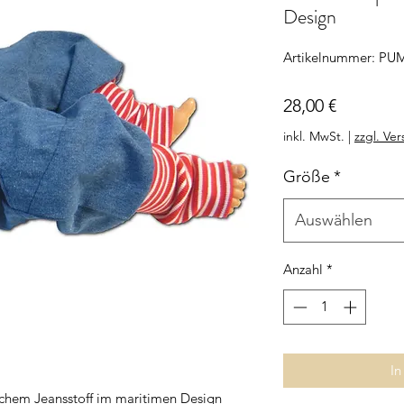
Design
Artikelnummer: PU
Preis
28,00 €
inkl. MwSt.
|
zzgl. Ve
Größe
*
Auswählen
Anzahl
*
In
chem Jeansstoff im maritimen Design