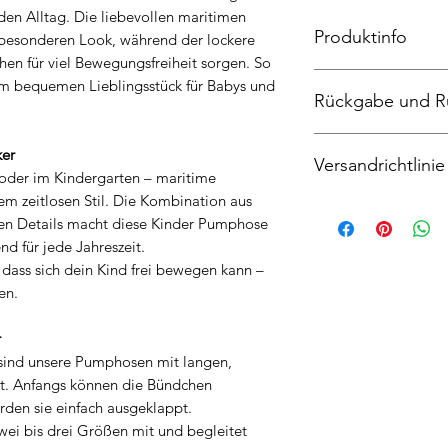
den Alltag. Die liebevollen maritimen
Produktinfo
 besonderen Look, während der lockere
hen für viel Bewegungsfreiheit sorgen. So
Pumphose, JeaNS 1
um bequemen Lieblingsstück für Babys und
Rückgabe und R
Tasche 95%Baumwoll
Maschinenwäschen, 
Widerrufsrecht
ker
Versandrichtlinie
Sie haben das Recht
oder im Kindergarten – maritime
Angabe von Gründen
em zeitlosen Stil. Die Kombination aus
Der Anbieter liefer
Die Widerrufsfrist 
len Details macht diese Kinder Pumphose
ab Zahlung.
an dem Sie oder ein 
nd für jede Jahreszeit.
Mehrere gleichzeiti
nicht der Beförderer 
 dass sich dein Kind frei bewegen kann –
einer gemeinsamen Se
genommen haben bz
en.
gemeinsame Sendung
Um Ihr Widerrufsrec
mit der längsten Lie
(Katrin Nehl, Beim 
r
Lieferung eines bes
Telefon 040-2786520
Lieferzeit vorab, mu
 sind unsere Pumphosen mit langen,
mittels einer eindeu
bestellen.
et. Anfangs können die Bündchen
Post versandter Brie
Wenn die Lieferung a
Entschluss, diesen V
den sie einfach ausgeklappt.
der Besteller die Li
Sie können dafür da
wei bis drei Größen mit und begleitet