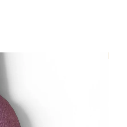
esteht nicht bei Verträgen über
ren, die nicht vorgefertigt sind
ellung eine individuelle Auswahl
rch den Verbraucher maßgeblich
g auf die persönlichen
brauchers zugeschnitten sind.
Neu 202