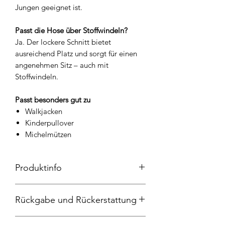
Jungen geeignet ist.
Passt die Hose über Stoffwindeln?
Ja. Der lockere Schnitt bietet
ausreichend Platz und sorgt für einen
angenehmen Sitz – auch mit
Stoffwindeln.
Passt besonders gut zu
Walkjacken
Kinderpullover
Michelmützen
Produktinfo
Pumphose, Jeans 100% Baumwolle,
Rückgabe und Rückerstattung
Bündchen und Tasche 95%Baumwolle
und 5% Elasthan, 30 Grad
Widerrufsrecht
Maschinenwäschen, nicht in den