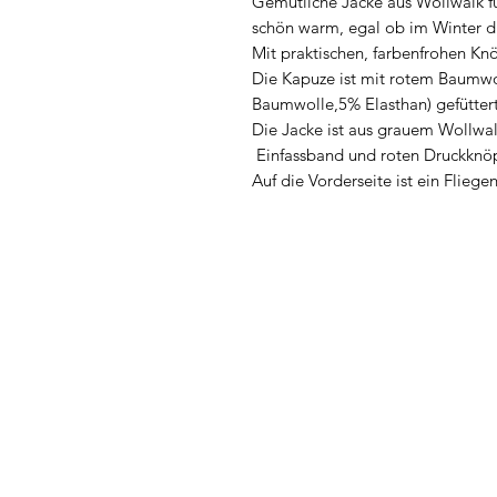
Gemütliche Jacke aus Wollwalk fü
schön warm, egal ob im Winter dr
Mit praktischen, farbenfrohen Knö
Die Kapuze ist mit rotem Baumwo
Baumwolle,5% Elasthan) gefüttert
Die Jacke ist aus grauem Wollwa
Einfassband und roten Druckknöp
Auf die Vorderseite ist ein Fliegen