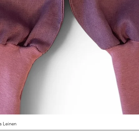
die Lieferung von Wa
und für deren Herst
oder Bestimmung du
ist oder die eindeuti
Bedürfnisse des Ver
Schnellansicht
s Leinen