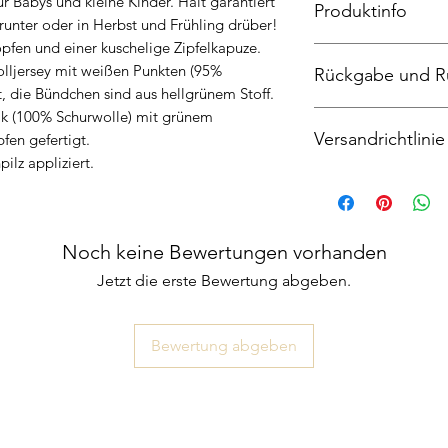
r Babys und kleine Kinder. Hält garantiert
Produktinfo
unter oder in Herbst und Frühling drüber!
pfen und einer kuschelige Zipfelkapuze.
Walkjacke aus 100%
lljersey mit weißen Punkten (95%
Rückgabe und R
Kapuzenfutter 95% 
, die Bündchen sind aus hellgrünem Stoff.
Handwäsche, nicht 
lk (100% Schurwolle) mit grünem
Widerrufsrecht
Versandrichtlinie
Sie haben das Recht
fen gefertigt.
Angabe von Gründen
pilz appliziert.
Der Anbieter liefer
Die Widerrufsfrist 
ab Zahlung.
an dem Sie oder ein 
Mehrere gleichzeiti
nicht der Beförderer 
einer gemeinsamen Se
Noch keine Bewertungen vorhanden
genommen haben bz
gemeinsame Sendung
Um Ihr Widerrufsrec
Jetzt die erste Bewertung abgeben.
mit der längsten Lie
(Katrin Nehl, Beim 
Lieferung eines bes
Telefon 040-2786520
Lieferzeit vorab, mu
mittels einer eindeu
Bewertung abgeben
bestellen.
Post versandter Brie
Wenn die Lieferung a
Entschluss, diesen V
der Besteller die Li
Sie können dafür da
unvollständig angege
Widerrufsformular v
Zustellversuch nur, 
vorgeschrieben ist.