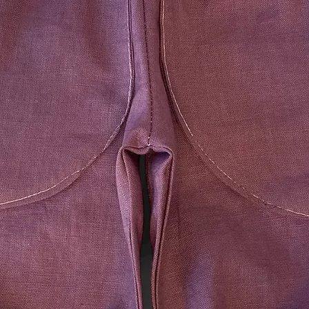
Waren wieder zurück
Nachweis erbracht h
zurückgesandt haben
frühere Zeitpunkt ist
Sie haben die Waren
spätestens binnen v
dem Sie uns über de
unterrichten, an uns
übergeben. Die Fris
vor Ablauf der Frist
Sie tragen die unmi
der Waren.
Sie müssen für eine
nur aufkommen, wenn
zur Prüfung der Besc
Funktionsweise der
Umgang mit ihnen zu
Ausnahmen vom Wid
Das Widerrufsrecht b