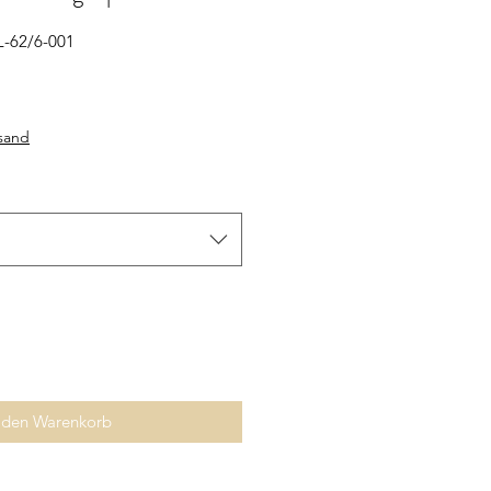
L-62/6-001
rsand
 den Warenkorb