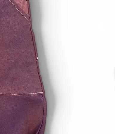
erhalten haben oder bis Sie den
aben, dass Sie die Waren
, je nachdem, welches der
.
 unverzüglich und in jedem Fall
ierzehn Tagen ab dem Tag, an
n Widerruf dieses Vertrags
 zurückzusenden oder zu
t ist gewahrt, wenn Sie die Waren
 von vierzehn Tagen absenden.
ttelbaren Kosten der Rücksendung
n etwaigen Wertverlust der Waren
 dieser Wertverlust auf einen
haffenheit, Eigenschaften und
 Waren nicht notwendigen
rückzuführen ist.
errufsrecht
esteht nicht bei Verträgen über