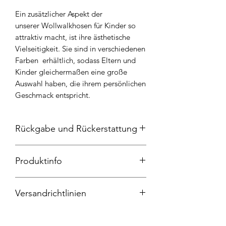
Ein zusätzlicher Aspekt der
unserer Wollwalkhosen für Kinder so
attraktiv macht, ist ihre ästhetische
Vielseitigkeit. Sie sind in verschiedenen
Farben erhältlich, sodass Eltern und
Kinder gleichermaßen eine große
Auswahl haben, die ihrem persönlichen
Geschmack entspricht.
Rückgabe und Rückerstattung
Widerrufsrecht
Produktinfo
Sie haben das Recht, binnen vierzehn
Tagen ohne Angabe von Gründen
Pumphose , Wollwalk (100%
diesen Vertrag zu widerrufen. Die
Versandrichtlinien
Schurwolle) Baumwollbündchen (95%
Widerrufsfrist beträgt vierzehn Tage ab
Baumwolle, 5% Elasthan), Handwäsche
dem Tag, an dem Sie oder ein von
Der Anbieter liefert die Ware binnen 9-
Ihnen benannter Dritter, der nicht der
13 Werktagen ab Zahlung.