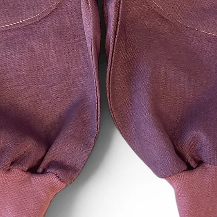
der Waren.
Sie müssen für eine
nur aufkommen, wenn
zur Prüfung der Besc
Funktionsweise der
Umgang mit ihnen zu
Ausnahmen vom Wid
Das Widerrufsrecht b
die Lieferung von Wa
und für deren Herst
oder Bestimmung du
ist oder die eindeuti
Bedürfnisse des Ver