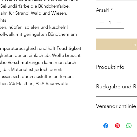
e Sekundärfarbe die Bündchenfarbe.
Anzahl
*
ahr, für Strand, Wald und Wiesen.
chts!
en, hüpfen, spielen und kuscheln!
ollwalk mit geringelten Bündchem am
In
emperaturausgleich und hält Feuchtigkeit
gkeiten perlen einfach ab. Wolle braucht
robe Verschmutzungen kann man durch
Produktinfo
 das Material ist jedoch bereits
ssen sich durch auslüften entfernen.
Pumphose, Walk 100
chen 5% Elasthan, 95% Baumwolle
Rückgabe und R
Bündchen 95%Baumw
Handwäsche (kalt), n
Widerrufsrecht
schleudern
Versandrichtlinie
Sie haben das Recht
Angabe von Gründen
Der Anbieter liefer
Die Widerrufsfrist 
ab Zahlung.
an dem Sie oder ein 
Mehrere gleichzeiti
nicht der Beförderer 