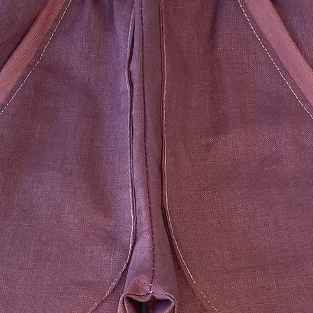
haben), unverzüglic
Tagen ab dem Tag z
Mitteilung über Ihre
eingegangen ist. Fü
wir dasselbe Zahlung
ursprünglichen Trans
denn, mit Ihnen wur
vereinbart; in kein
Rückzahlung Entgelt
Wir können die Rück
Waren wieder zurück
Nachweis erbracht h
zurückgesandt haben
frühere Zeitpunkt ist
Sie haben die Waren
spätestens binnen v
dem Sie uns über de
unterrichten, an uns
übergeben. Die Fris
vor Ablauf der Frist
Sie tragen die unmi