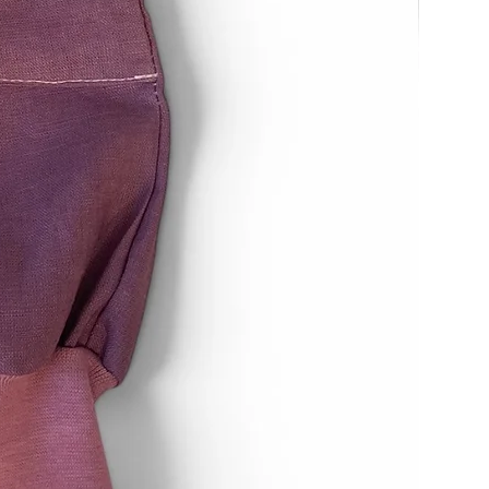
n etwaigen Wertverlust der Waren
 dieser Wertverlust auf einen
haffenheit, Eigenschaften und
 Waren nicht notwendigen
rückzuführen ist.
errufsrecht
esteht nicht bei Verträgen über
ren, die nicht vorgefertigt sind
ellung eine individuelle Auswahl
rch den Verbraucher maßgeblich
g auf die persönlichen
brauchers zugeschnitten sind.