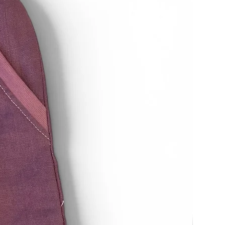
h und spätestens binnen vierzehn
urückzuzahlen, an dem die
n Widerruf dieses Vertrags bei uns
r diese Rückzahlung verwenden
smittel, das Sie bei der
aktion eingesetzt haben, es sei
de ausdrücklich etwas anderes
em Fall werden Ihnen wegen dieser
e berechnet.
zahlung verweigern, bis wir die
erhalten haben oder bis Sie den
aben, dass Sie die Waren
, je nachdem, welches der
.
 unverzüglich und in jedem Fall
ierzehn Tagen ab dem Tag, an
n Widerruf dieses Vertrags
 zurückzusenden oder zu
t ist gewahrt, wenn Sie die Waren
 von vierzehn Tagen absenden.
ttelbaren Kosten der Rücksendung