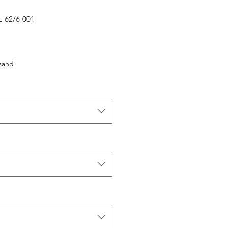
L-62/6-001
rsand