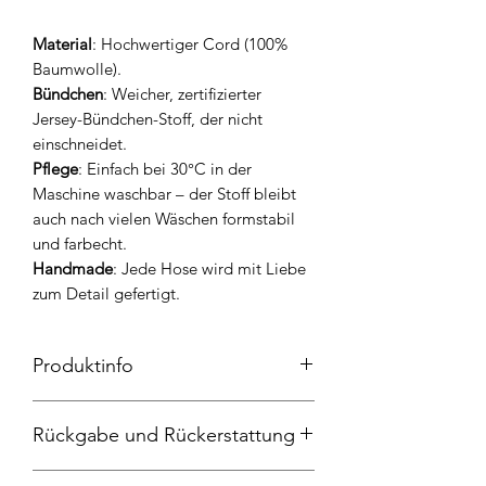
Material
: Hochwertiger Cord (100%
Baumwolle).
Bündchen
: Weicher, zertifizierter
Jersey-Bündchen-Stoff, der nicht
einschneidet.
Pflege
: Einfach bei 30°C in der
Maschine waschbar – der Stoff bleibt
auch nach vielen Wäschen formstabil
und farbecht.
Handmade
: Jede Hose wird mit Liebe
zum Detail gefertigt.
Produktinfo
Pumphose, Feincord 100% Baumwolle,
Rückgabe und Rückerstattung
Bündchen und Tasche 95%Baumwolle
und 5% Elasthan, 30 Grad
Widerrufsrecht
Maschinenwäschen, nicht in den