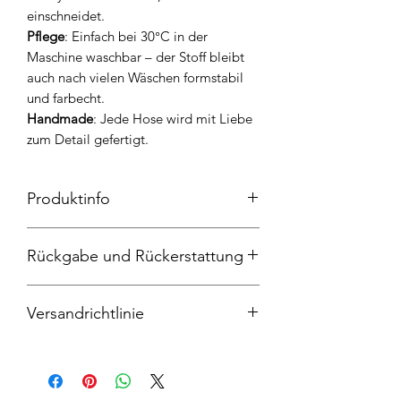
einschneidet.
Pflege
: Einfach bei 30°C in der
Maschine waschbar – der Stoff bleibt
auch nach vielen Wäschen formstabil
und farbecht.
Handmade
: Jede Hose wird mit Liebe
zum Detail gefertigt.
Produktinfo
Pumphose, Breitcord 100%
Rückgabe und Rückerstattung
Baumwolle, Bündchen und Tasche
95%Baumwolle und 5% Elasthan, 30
Widerrufsrecht
Grad Maschinenwäschen, nicht in den
Versandrichtlinie
Sie haben das Recht, binnen vierzehn
Trockner geben
Tagen ohne Angabe von Gründen
Der Anbieter liefert die Ware binnen 9-
diesen Vertrag zu widerrufen. Die
13 Werktagen ab Zahlung.
Widerrufsfrist beträgt vierzehn Tage ab
Mehrere gleichzeitig bestellte
dem Tag, an dem Sie oder ein von