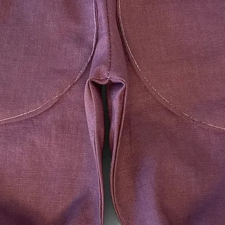
Das Widerrufsrecht b
die Lieferung von Wa
und für deren Herst
oder Bestimmung du
ist oder die eindeuti
Bedürfnisse des Ver