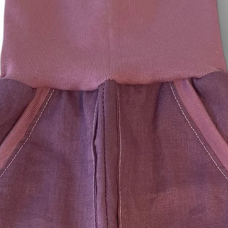
Wir können die Rück
Waren wieder zurück
Nachweis erbracht h
zurückgesandt haben
frühere Zeitpunkt ist
Sie haben die Waren
spätestens binnen v
dem Sie uns über de
unterrichten, an uns
übergeben. Die Fris
vor Ablauf der Frist
Sie tragen die unmi
der Waren.
Sie müssen für eine
nur aufkommen, wenn
zur Prüfung der Besc
Funktionsweise der
Umgang mit ihnen zu
Ausnahmen vom Wid