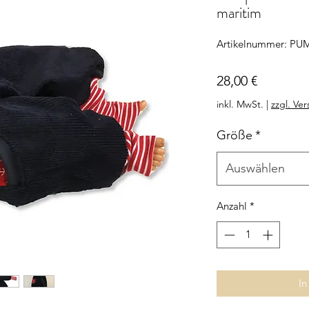
maritim
Artikelnummer: PU
Preis
28,00 €
inkl. MwSt.
|
zzgl. Ve
Größe
*
Auswählen
Anzahl
*
In