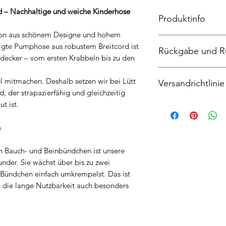
d – Nachhaltige und weiche Kinderhose
Produktinfo
ion aus schönem Designe und hohem
Pumphose, Breitco
igte Pumphose aus robustem Breitcord ist
Rückgabe und R
und Tasche 95%Baum
ntdecker – vom ersten Krabbeln bis zu den
Maschinenwäschen, 
Widerrufsrecht
l mitmachen. Deshalb setzen wir bei Lütt
Versandrichtlinie
Sie haben das Recht
d, der strapazierfähig und gleichzeitig
Angabe von Gründen
t ist.
Der Anbieter liefer
Die Widerrufsfrist 
ab Zahlung.
an dem Sie oder ein 
Mehrere gleichzeiti
n
nicht der Beförderer 
einer gemeinsamen Se
genommen haben bz
gemeinsame Sendung
Um Ihr Widerrufsrec
en Bauch- und Beinbündchen ist unsere
mit der längsten Lie
(Katrin Nehl, Beim 
der. Sie wächst über bis zu zwei
Lieferung eines bes
Telefon 040-2786520
 Bündchen einfach umkrempelst. Das ist
Lieferzeit vorab, mu
mittels einer eindeu
ch die lange Nutzbarkeit auch besonders
bestellen.
Post versandter Brie
Wenn die Lieferung a
Entschluss, diesen V
der Besteller die Li
Sie können dafür da