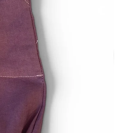
esteht nicht bei Verträgen über
ren, die nicht vorgefertigt sind
ellung eine individuelle Auswahl
rch den Verbraucher maßgeblich
g auf die persönlichen
brauchers zugeschnitten sind.