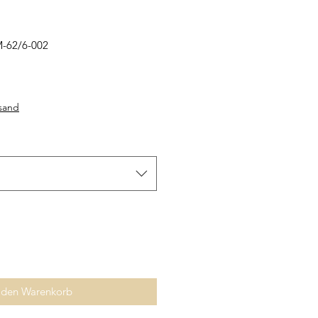
M-62/6-002
rsand
 den Warenkorb