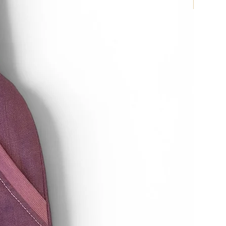
Neu 202
zahlung verweigern, bis wir die
erhalten haben oder bis Sie den
aben, dass Sie die Waren
, je nachdem, welches der
.
 unverzüglich und in jedem Fall
ierzehn Tagen ab dem Tag, an
n Widerruf dieses Vertrags
 zurückzusenden oder zu
t ist gewahrt, wenn Sie die Waren
 von vierzehn Tagen absenden.
ttelbaren Kosten der Rücksendung
n etwaigen Wertverlust der Waren
 dieser Wertverlust auf einen
haffenheit, Eigenschaften und
 Waren nicht notwendigen
rückzuführen ist.
errufsrecht