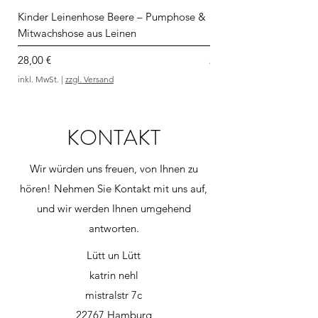
Kinder Leinenhose Beere – Pumphose &
Kinder Sweatshirt Kind
Mitwachshose aus Leinen
"Krabben"
Preis
Preis
28,00 €
28,00 €
inkl. MwSt.
|
zzgl. Versand
inkl. MwSt.
KONTAKT
Wir würden uns freuen, von Ihnen zu
hören! Nehmen Sie Kontakt mit uns auf,
und wir werden Ihnen umgehend
antworten.
Lütt un Lütt
katrin nehl
mistralstr 7c
22767 Hamburg