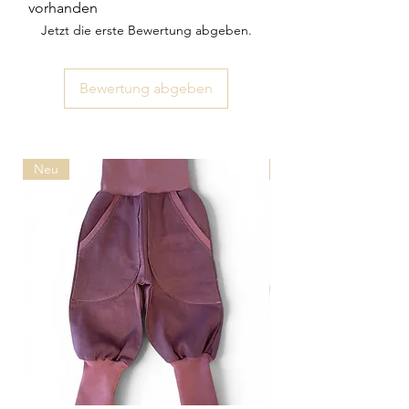
vorhanden
Jetzt die erste Bewertung abgeben.
Bewertung abgeben
Neu
Neu 2026