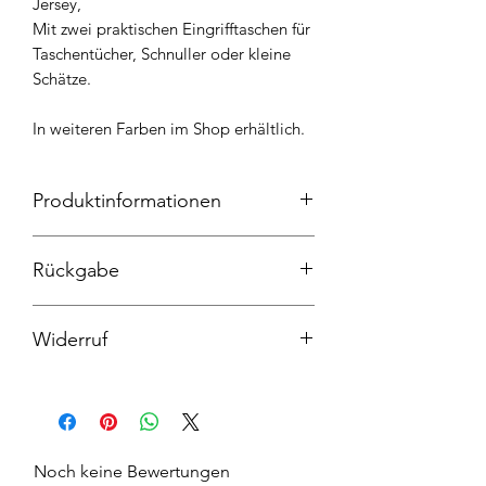
Jersey,
Mit zwei praktischen Eingrifftaschen für
Taschentücher, Schnuller oder kleine
Schätze.
In weiteren Farben im Shop erhältlich.
Produktinformationen
Altrosa, Walk aus 100% Schurwolle,
Rückgabe
Futter 95% Baumwolle und 5%
Elasthan. Handwäsche.
Rücksendung innerhalb von 30 Tagen.
Widerruf
Rücksendekosten liegen beim Käufer
Widerrufsrecht
Noch keine Bewertungen