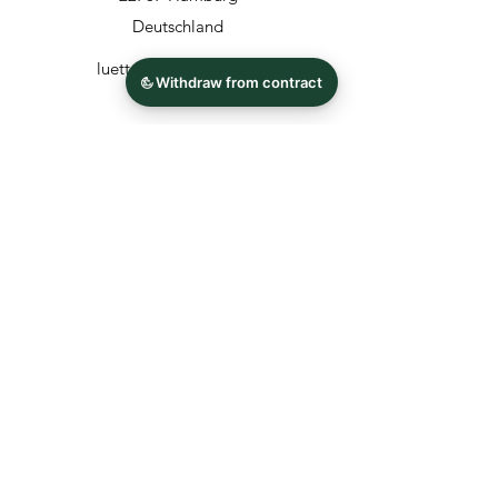
Deutschland
luettunluett@email.de
Werkstatt in der Seilerstrasse 41, 20359
Hamburg
Wir haben Interesse an:
Sie erreichen mich am besten: