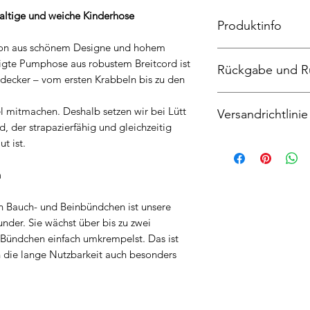
altige und weiche Kinderhose
Produktinfo
ion aus schönem Designe und hohem
Pumphose, Breitco
igte Pumphose aus robustem Breitcord ist
Rückgabe und R
und Tasche 95%Baum
ntdecker – vom ersten Krabbeln bis zu den
Maschinenwäschen, 
Widerrufsrecht
l mitmachen. Deshalb setzen wir bei Lütt
Versandrichtlinie
Sie haben das Recht
d, der strapazierfähig und gleichzeitig
Angabe von Gründen
t ist.
Der Anbieter liefer
Die Widerrufsfrist 
ab Zahlung.
an dem Sie oder ein 
Mehrere gleichzeiti
n
nicht der Beförderer 
einer gemeinsamen Se
genommen haben bz
gemeinsame Sendung
Um Ihr Widerrufsrec
en Bauch- und Beinbündchen ist unsere
mit der längsten Lie
(Katrin Nehl, Beim 
der. Sie wächst über bis zu zwei
Lieferung eines bes
Telefon 040-2786520
 Bündchen einfach umkrempelst. Das ist
Lieferzeit vorab, mu
mittels einer eindeu
ch die lange Nutzbarkeit auch besonders
bestellen.
Post versandter Brie
Wenn die Lieferung a
Entschluss, diesen V
der Besteller die Li
Sie können dafür da