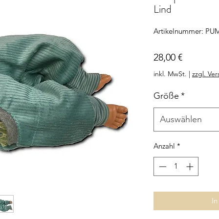
Lind
Artikelnummer: PU
Preis
28,00 €
inkl. MwSt.
|
zzgl. Ve
Größe
*
Auswählen
Anzahl
*
In