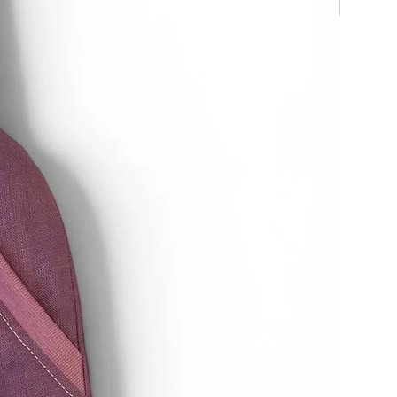
Neu 202
zahlung verweigern, bis wir die
erhalten haben oder bis Sie den
aben, dass Sie die Waren
, je nachdem, welches der
.
 unverzüglich und in jedem Fall
ierzehn Tagen ab dem Tag, an
n Widerruf dieses Vertrags
 zurückzusenden oder zu
t ist gewahrt, wenn Sie die Waren
 von vierzehn Tagen absenden.
ttelbaren Kosten der Rücksendung
n etwaigen Wertverlust der Waren
 dieser Wertverlust auf einen
haffenheit, Eigenschaften und
 Waren nicht notwendigen
rückzuführen ist.
errufsrecht