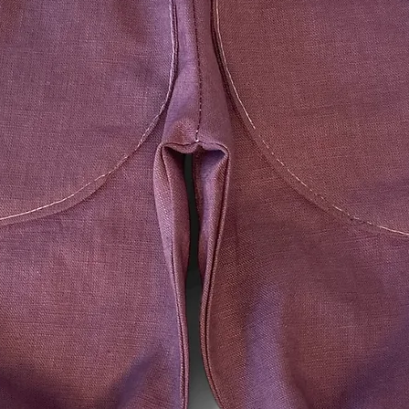
Das Widerrufsrecht b
die Lieferung von Wa
und für deren Herst
oder Bestimmung du
ist oder die eindeuti
Bedürfnisse des Ver