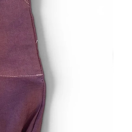
esteht nicht bei Verträgen über
ren, die nicht vorgefertigt sind
ellung eine individuelle Auswahl
rch den Verbraucher maßgeblich
g auf die persönlichen
brauchers zugeschnitten sind.