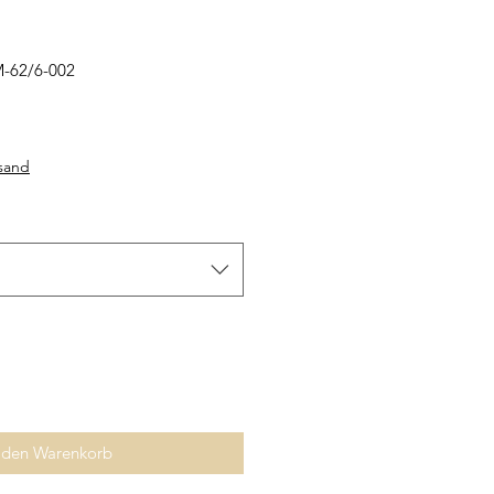
M-62/6-002
rsand
 den Warenkorb