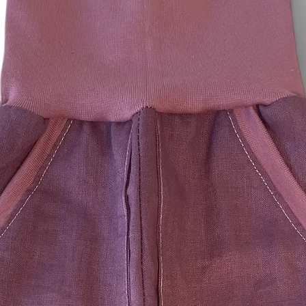
Wir können die Rück
Waren wieder zurück
Nachweis erbracht h
zurückgesandt haben
frühere Zeitpunkt ist
Sie haben die Waren
spätestens binnen v
dem Sie uns über de
unterrichten, an uns
übergeben. Die Fris
vor Ablauf der Frist
Sie tragen die unmi
der Waren.
Sie müssen für eine
nur aufkommen, wenn
zur Prüfung der Besc
Funktionsweise der
Umgang mit ihnen zu
Ausnahmen vom Wid