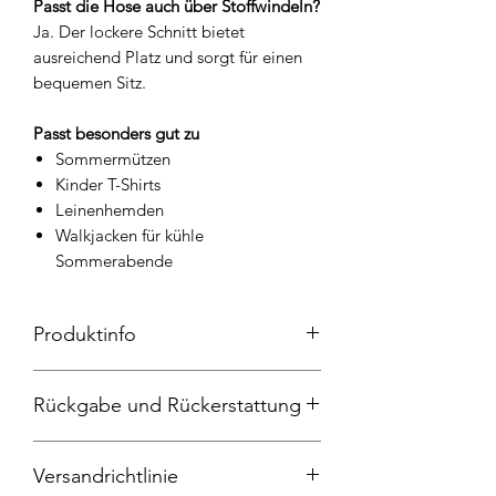
Passt die Hose auch über Stoffwindeln?
Ja. Der lockere Schnitt bietet
ausreichend Platz und sorgt für einen
bequemen Sitz.
Passt besonders gut zu
Sommermützen
Kinder T-Shirts
Leinenhemden
Walkjacken für kühle
Sommerabende
Produktinfo
Pumphose, Jeans 100% Baumwolle,
Rückgabe und Rückerstattung
Bündchen und Tasche 95%Baumwolle
und 5% Elasthan, 30 Grad
Widerrufsrecht
Maschinenwäschen, nicht in den
Versandrichtlinie
Sie haben das Recht, binnen vierzehn
Trockner geben