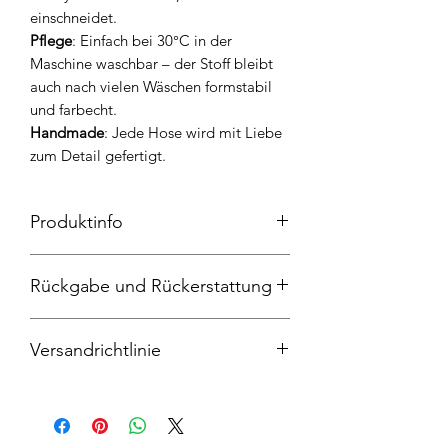
einschneidet.
Pflege
: Einfach bei 30°C in der
Maschine waschbar – der Stoff bleibt
auch nach vielen Wäschen formstabil
und farbecht.
Handmade
: Jede Hose wird mit Liebe
zum Detail gefertigt.
Produktinfo
Pumphose, Breitcord 100%
Rückgabe und Rückerstattung
Baumwolle, Bündchen und Tasche
95%Baumwolle und 5% Elasthan, 30
Widerrufsrecht
Grad Maschinenwäschen, nicht in den
Versandrichtlinie
Sie haben das Recht, binnen vierzehn
Trockner geben
Tagen ohne Angabe von Gründen
Der Anbieter liefert die Ware binnen 9-
diesen Vertrag zu widerrufen. Die
13 Werktagen ab Zahlung.
Widerrufsfrist beträgt vierzehn Tage ab
Mehrere gleichzeitig bestellte
dem Tag, an dem Sie oder ein von