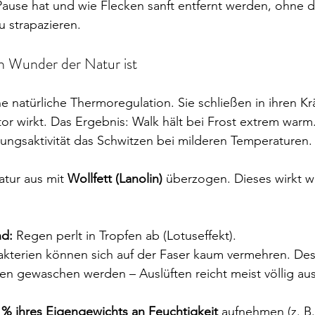
ause hat und wie Flecken sanft entfernt werden, ohne d
u strapazieren.
n Wunder der Natur ist
e natürliche Thermoregulation. Sie schließen in ihren K
lator wirkt. Das Ergebnis: Walk hält bei Frost extrem warm.
ungsaktivität das Schwitzen bei milderen Temperaturen.
atur aus mit 
Wollfett (Lanolin)
 überzogen. Dieses wirkt w
d:
 Regen perlt in Tropfen ab (Lotuseffekt).
akterien können sich auf der Faser kaum vermehren. De
en gewaschen werden – Auslüften reicht meist völlig aus
 % ihres Eigengewichts an Feuchtigkeit
 aufnehmen (z. B.