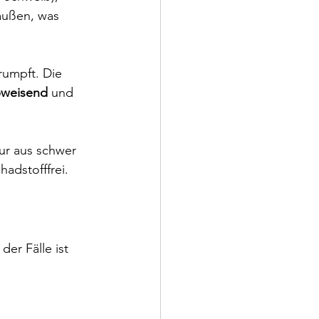
außen, was 
rumpft. Die 
bweisend
 und 
ur aus schwer 
adstofffrei.
der Fälle ist 