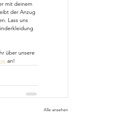
er mit deinem 
eibt der Anzug 
n. Lass uns 
inderkleidung 
hr über unsere 
üge
 an!
Alle ansehen