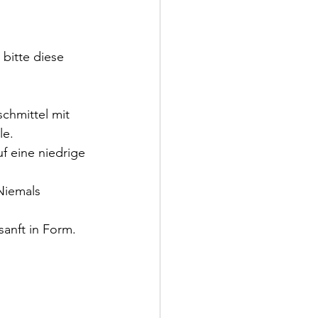
bitte diese 
chmittel mit 
le.
uf eine niedrige 
Niemals 
anft in Form. 