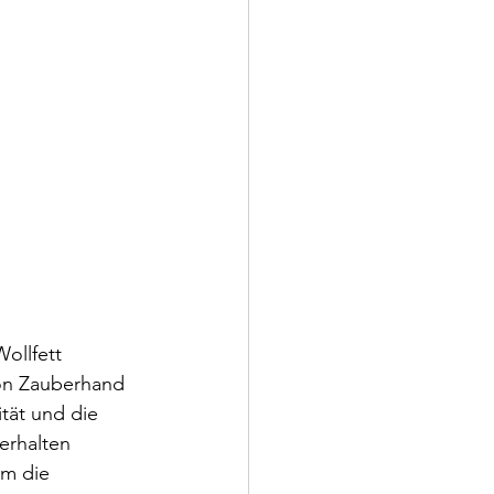
ollfett 
von Zauberhand 
tät und die 
erhalten 
um die 