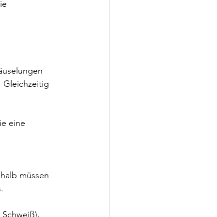
ie 
räuselungen 
 Gleichzeitig 
ie eine 
shalb müssen 
.
 Schweiß), 