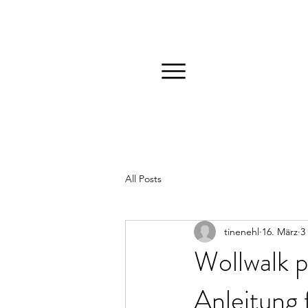
Menu
All Posts
tinenehl
16. März
3
Wollwalk p
Anleitung 