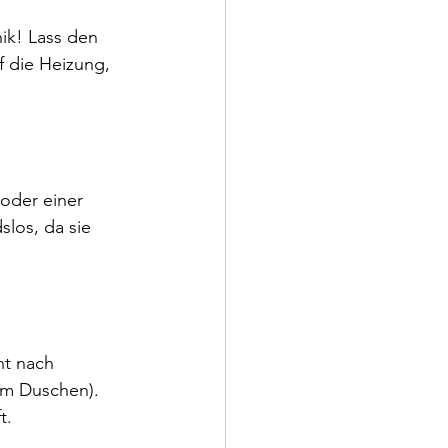
ik! Lass den 
f die Heizung, 
(oder einer 
los, da sie 
t nach 
em Duschen). 
t.